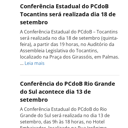
Conferência Estadual do PCdoB
Tocantins será realizada dia 18 de
setembro
A Conferência Estadual do PCdoB – Tocantins
será realizada no dia 18 de setembro (quinta-
feira), a partir das 19 horas, no Auditório da
Assembleia Legislativa do Tocantins,
localizado na Praça dos Girassóis, em Palmas.
:
…
Leia mais
Conferência
Estadual
do
Conferência do PCdoB Rio Grande
PCdoB
do Sul acontece dia 13 de
Tocantins
setembro
será
realizada
A Conferência Estadual do PCdoB do Rio
dia
Grande do Sul será realizada no dia 13 de
18
setembro, das 9h às 18 horas, no Hotel
de
Embaixador, localizado na Rua Jerônimo