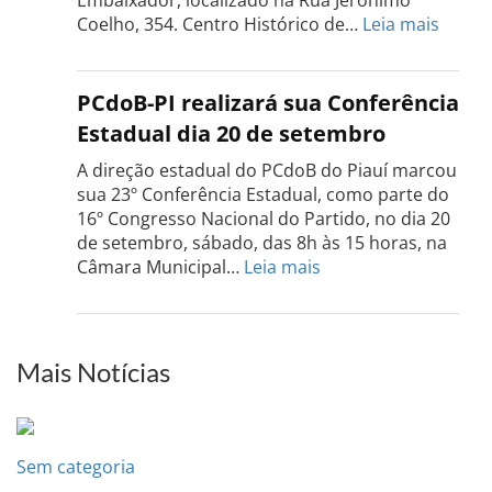
setembro
:
Coelho, 354. Centro Histórico de…
Leia mais
Confe
do
PCdo
PCdoB-PI realizará sua Conferência
Rio
Estadual dia 20 de setembro
Grand
do
A direção estadual do PCdoB do Piauí marcou
Sul
sua 23º Conferência Estadual, como parte do
acont
16º Congresso Nacional do Partido, no dia 20
dia
de setembro, sábado, das 8h às 15 horas, na
13
:
Câmara Municipal…
Leia mais
de
PCdoB-
setem
PI
realizará
sua
Mais Notícias
Conferência
Estadual
dia
20
Sem categoria
de