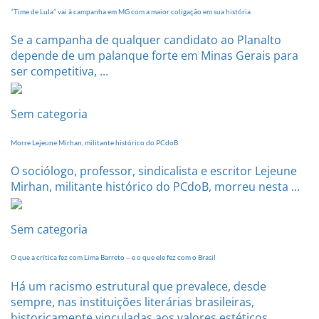
setembro
“Time de Lula” vai à campanha em MG com a maior coligação em sua história
Se a campanha de qualquer candidato ao Planalto
depende de um palanque forte em Minas Gerais para
ser competitiva, ...
Sem categoria
Morre Lejeune Mirhan, militante histórico do PCdoB
O sociólogo, professor, sindicalista e escritor Lejeune
Mirhan, militante histórico do PCdoB, morreu nesta ...
Sem categoria
O que a crítica fez com Lima Barreto – e o que ele fez com o Brasil
Há um racismo estrutural que prevalece, desde
sempre, nas instituições literárias brasileiras,
historicamente vinculadas aos valores estéticos,