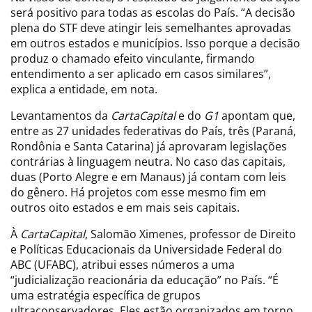
será positivo para todas as escolas do País. “A decisão
plena do STF deve atingir leis semelhantes aprovadas
em outros estados e municípios. Isso porque a decisão
produz o chamado efeito vinculante, firmando
entendimento a ser aplicado em casos similares”,
explica a entidade, em nota.
Levantamentos da
CartaCapital
e do
G1
apontam que,
entre as 27 unidades federativas do País, três (Paraná,
Rondônia e Santa Catarina) já aprovaram legislações
contrárias à linguagem neutra. No caso das capitais,
duas (Porto Alegre e em Manaus) já contam com leis
do gênero. Há projetos com esse mesmo fim em
outros oito estados e em mais seis capitais.
À
CartaCapital
, Salomão Ximenes, professor de Direito
e Políticas Educacionais da Universidade Federal do
ABC (UFABC), atribui esses números a uma
“judicialização reacionária da educação” no País. “É
uma estratégia específica de grupos
ultraconservadores. Eles estão organizados em torno