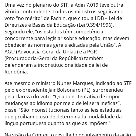
Uma vez no plenário do STF, a Adin 7.019 teve outra
vitória contundente. Todos os ministros seguiram o
voto “no mérito” de Fachin, que citou a LDB – Lei de
Diretrizes e Bases da Educação (Lei 9.394/1996).
Segundo ele, “os estados têm competência
concorrente para legislar sobre educação, mas devem
obedecer às normas gerais editadas pela União”. A
AGU (Advocacia-Geral da União) e a PGR
(Procuradoria-Geral da República) também
defenderam a inconstitucionalidade da lei de
Rondônia.
Até mesmo o ministro Nunes Marques, indicado ao STF
pelo ex-presidente Jair Bolsonaro (PL), surpreendeu
pela clareza do voto. “Qualquer tentativa de impor
mudanças ao idioma por meio de lei será ineficaz”,
disse. “São inconstitucionais tanto as leis estaduais
que proíbam o uso de determinada modalidade da
língua portuguesa quanto as que as impõem.”
Na visão da Contee, o resultado do julgamento da ação