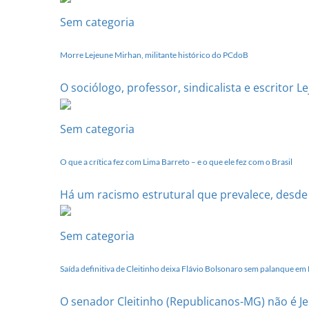
Sem categoria
Morre Lejeune Mirhan, militante histórico do PCdoB
O sociólogo, professor, sindicalista e escritor 
Sem categoria
O que a crítica fez com Lima Barreto – e o que ele fez com o Brasil
Há um racismo estrutural que prevalece, desde se
Sem categoria
Saída definitiva de Cleitinho deixa Flávio Bolsonaro sem palanque e
O senador Cleitinho (Republicanos-MG) não é Jes