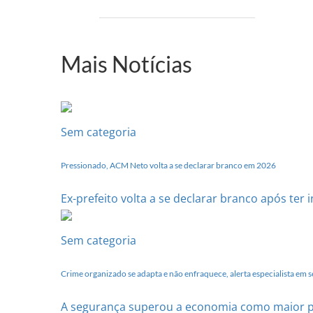
PCdoB-
PI
realizará
sua
Mais Notícias
Conferência
Estadual
dia
20
de
Sem categoria
setembro
Pressionado, ACM Neto volta a se declarar branco em 2026
Ex-prefeito volta a se declarar branco após ter
Sem categoria
Crime organizado se adapta e não enfraquece, alerta especialista em 
A segurança superou a economia como maior preoc