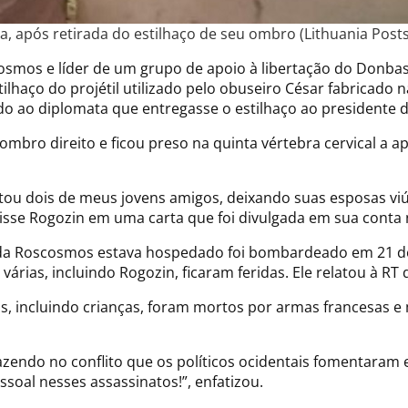
ia, após retirada do estilhaço de seu ombro (Lithuania Posts
osmos e líder de um grupo de apoio à libertação do Donbass
lhaço do projétil utilizado pelo obuseiro César fabricado n
do ao diplomata que entregasse o estilhaço ao presidente
ombro direito e ficou preso na quinta vértebra cervical a 
tou dois de meus jovens amigos, deixando suas esposas viúv
disse Rogozin em uma carta que foi divulgada em sua conta
e da Roscosmos estava hospedado foi bombardeado em 21 
ias, incluindo Rogozin, ficaram feridas. Ele relatou à RT q
, incluindo crianças, foram mortos por armas francesas e
fazendo no conflito que os políticos ocidentais fomentaram
soal nesses assassinatos!”, enfatizou.