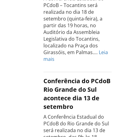
PCdoB – Tocantins será
realizada no dia 18 de
setembro (quinta-feira), a
partir das 19 horas, no
Auditório da Assembleia
Legislativa do Tocantins,
localizado na Praça dos
Girassóis, em Palmas.…
Leia
:
mais
Conferência
Estadual
do
Conferência do PCdoB
PCdoB
Rio Grande do Sul
Tocantins
acontece dia 13 de
será
setembro
realizada
dia
A Conferência Estadual do
18
PCdoB do Rio Grande do Sul
de
será realizada no dia 13 de
setembro
setembro, das 9h às 18