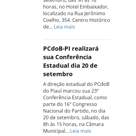
horas, no Hotel Embaixador,
localizado na Rua Jerônimo
Coelho, 354. Centro Histórico
:
de…
Leia mais
Conferência
do
PCdoB
PCdoB-PI realizará
Rio
sua Conferência
Grande
Estadual dia 20 de
do
setembro
Sul
acontece
A direção estadual do PCdoB
dia
do Piauí marcou sua 23º
13
Conferência Estadual, como
de
parte do 16º Congresso
setembro
Nacional do Partido, no dia
20 de setembro, sábado, das
8h às 15 horas, na Câmara
:
Municipal…
Leia mais