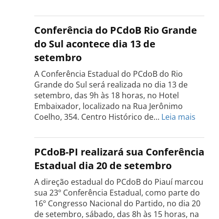
Conferência
Estadual
do
Conferência do PCdoB Rio Grande
PCdoB
do Sul acontece dia 13 de
Tocantins
setembro
será
realizada
A Conferência Estadual do PCdoB do Rio
dia
Grande do Sul será realizada no dia 13 de
18
setembro, das 9h às 18 horas, no Hotel
de
Embaixador, localizado na Rua Jerônimo
setembro
:
Coelho, 354. Centro Histórico de…
Leia mais
Confe
do
PCdo
PCdoB-PI realizará sua Conferência
Rio
Estadual dia 20 de setembro
Grand
do
A direção estadual do PCdoB do Piauí marcou
Sul
sua 23º Conferência Estadual, como parte do
acont
16º Congresso Nacional do Partido, no dia 20
dia
de setembro, sábado, das 8h às 15 horas, na