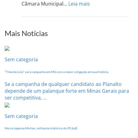
13
:
Câmara Municipal…
Leia mais
de
PCdoB-
setem
PI
realizará
sua
Mais Notícias
Conferência
Estadual
dia
20
Sem categoria
de
setembro
“Time de Lula” vai à campanha em MG com a maior coligação em sua história
Se a campanha de qualquer candidato ao Planalto
depende de um palanque forte em Minas Gerais para
ser competitiva, ...
Sem categoria
Morre Lejeune Mirhan, militante histórico do PCdoB