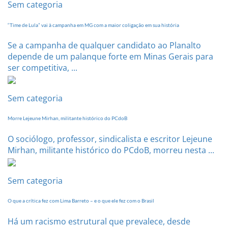
20
Sem categoria
de
setembro
“Time de Lula” vai à campanha em MG com a maior coligação em sua história
Se a campanha de qualquer candidato ao Planalto
depende de um palanque forte em Minas Gerais para
ser competitiva, ...
Sem categoria
Morre Lejeune Mirhan, militante histórico do PCdoB
O sociólogo, professor, sindicalista e escritor Lejeune
Mirhan, militante histórico do PCdoB, morreu nesta ...
Sem categoria
O que a crítica fez com Lima Barreto – e o que ele fez com o Brasil
Há um racismo estrutural que prevalece, desde