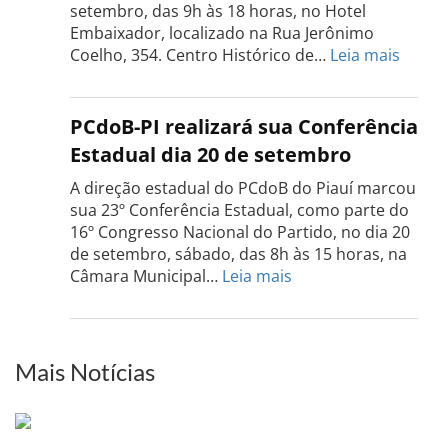
18
setembro, das 9h às 18 horas, no Hotel
de
Embaixador, localizado na Rua Jerônimo
setembro
:
Coelho, 354. Centro Histórico de…
Leia mais
Confe
do
PCdo
PCdoB-PI realizará sua Conferência
Rio
Estadual dia 20 de setembro
Grand
do
A direção estadual do PCdoB do Piauí marcou
Sul
sua 23º Conferência Estadual, como parte do
acont
16º Congresso Nacional do Partido, no dia 20
dia
de setembro, sábado, das 8h às 15 horas, na
13
:
Câmara Municipal…
Leia mais
de
PCdoB-
setem
PI
realizará
sua
Mais Notícias
Conferência
Estadual
dia