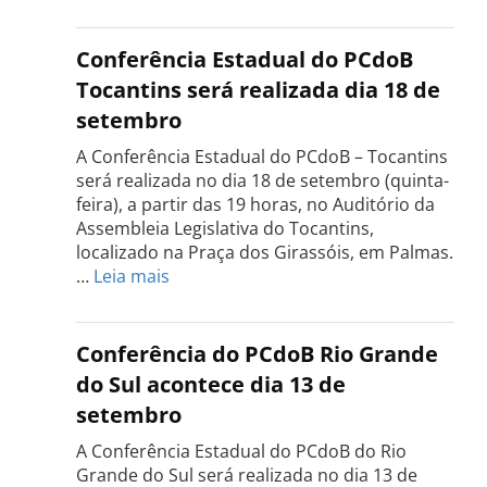
Conferência Estadual do PCdoB
Tocantins será realizada dia 18 de
setembro
A Conferência Estadual do PCdoB – Tocantins
será realizada no dia 18 de setembro (quinta-
feira), a partir das 19 horas, no Auditório da
Assembleia Legislativa do Tocantins,
localizado na Praça dos Girassóis, em Palmas.
:
…
Leia mais
Conferência
Estadual
do
Conferência do PCdoB Rio Grande
PCdoB
do Sul acontece dia 13 de
Tocantins
setembro
será
realizada
A Conferência Estadual do PCdoB do Rio
dia
Grande do Sul será realizada no dia 13 de