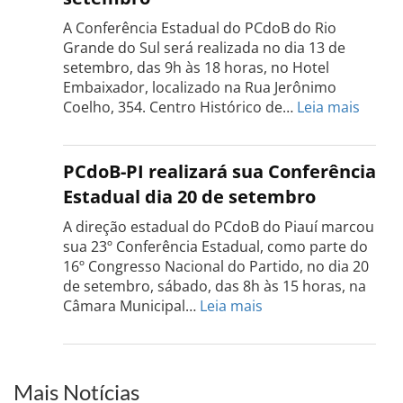
será
realizada
A Conferência Estadual do PCdoB do Rio
dia
Grande do Sul será realizada no dia 13 de
18
setembro, das 9h às 18 horas, no Hotel
de
Embaixador, localizado na Rua Jerônimo
setembro
:
Coelho, 354. Centro Histórico de…
Leia mais
Confe
do
PCdo
PCdoB-PI realizará sua Conferência
Rio
Estadual dia 20 de setembro
Grand
do
A direção estadual do PCdoB do Piauí marcou
Sul
sua 23º Conferência Estadual, como parte do
acont
16º Congresso Nacional do Partido, no dia 20
dia
de setembro, sábado, das 8h às 15 horas, na
13
:
Câmara Municipal…
Leia mais
de
PCdoB-
setem
PI
realizará
sua
Mais Notícias