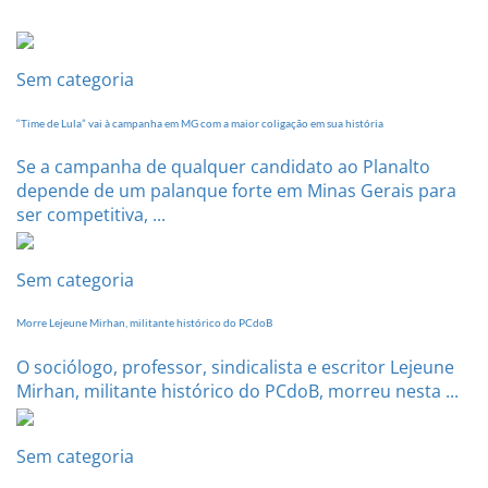
Conferência
Estadual
dia
20
Sem categoria
de
setembro
“Time de Lula” vai à campanha em MG com a maior coligação em sua história
Se a campanha de qualquer candidato ao Planalto
depende de um palanque forte em Minas Gerais para
ser competitiva, ...
Sem categoria
Morre Lejeune Mirhan, militante histórico do PCdoB
O sociólogo, professor, sindicalista e escritor Lejeune
Mirhan, militante histórico do PCdoB, morreu nesta ...
Sem categoria