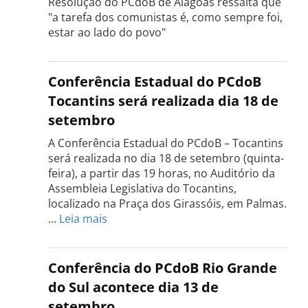
Resolução do PCdoB de Alagoas ressalta que
"a tarefa dos comunistas é, como sempre foi,
estar ao lado do povo"
Conferência Estadual do PCdoB
Tocantins será realizada dia 18 de
setembro
A Conferência Estadual do PCdoB – Tocantins
será realizada no dia 18 de setembro (quinta-
feira), a partir das 19 horas, no Auditório da
Assembleia Legislativa do Tocantins,
localizado na Praça dos Girassóis, em Palmas.
:
…
Leia mais
Conferência
Estadual
do
Conferência do PCdoB Rio Grande
PCdoB
do Sul acontece dia 13 de
Tocantins
setembro