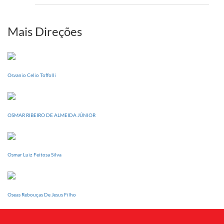
setem
PI
realizará
sua
Mais Direções
Conferência
Estadual
dia
20
Osvanio Celio Toffolli
de
setembro
OSMAR RIBEIRO DE ALMEIDA JÚNIOR
Osmar Luiz Feitosa Silva
Oseas Rebouças De Jesus Filho