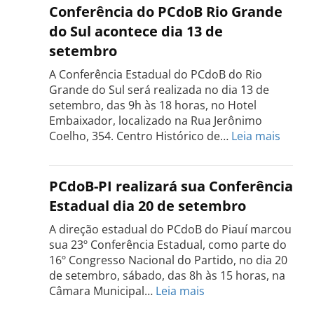
do
Conferência do PCdoB Rio Grande
PCdoB
do Sul acontece dia 13 de
Tocantins
setembro
será
realizada
A Conferência Estadual do PCdoB do Rio
dia
Grande do Sul será realizada no dia 13 de
18
setembro, das 9h às 18 horas, no Hotel
de
Embaixador, localizado na Rua Jerônimo
setembro
:
Coelho, 354. Centro Histórico de…
Leia mais
Confe
do
PCdo
PCdoB-PI realizará sua Conferência
Rio
Estadual dia 20 de setembro
Grand
do
A direção estadual do PCdoB do Piauí marcou
Sul
sua 23º Conferência Estadual, como parte do
acont
16º Congresso Nacional do Partido, no dia 20
dia
de setembro, sábado, das 8h às 15 horas, na
13
:
Câmara Municipal…
Leia mais
de
PCdoB-