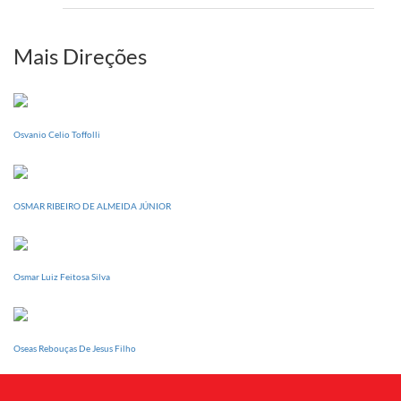
setem
PI
realizará
sua
Mais Direções
Conferência
Estadual
dia
20
Osvanio Celio Toffolli
de
setembro
OSMAR RIBEIRO DE ALMEIDA JÚNIOR
Osmar Luiz Feitosa Silva
Oseas Rebouças De Jesus Filho