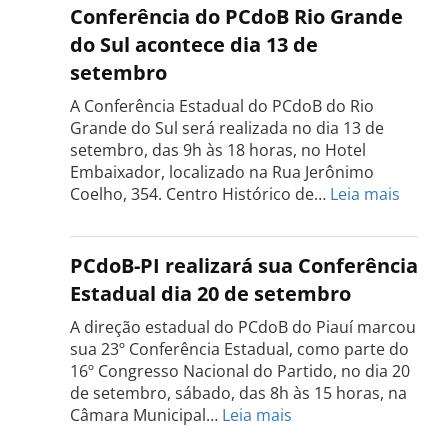
do
Conferência do PCdoB Rio Grande
PCdoB
do Sul acontece dia 13 de
Tocantins
setembro
será
realizada
A Conferência Estadual do PCdoB do Rio
dia
Grande do Sul será realizada no dia 13 de
18
setembro, das 9h às 18 horas, no Hotel
de
Embaixador, localizado na Rua Jerônimo
setembro
:
Coelho, 354. Centro Histórico de…
Leia mais
Confe
do
PCdo
PCdoB-PI realizará sua Conferência
Rio
Estadual dia 20 de setembro
Grand
do
A direção estadual do PCdoB do Piauí marcou
Sul
sua 23º Conferência Estadual, como parte do
acont
16º Congresso Nacional do Partido, no dia 20
dia
de setembro, sábado, das 8h às 15 horas, na
13
:
Câmara Municipal…
Leia mais
de
PCdoB-