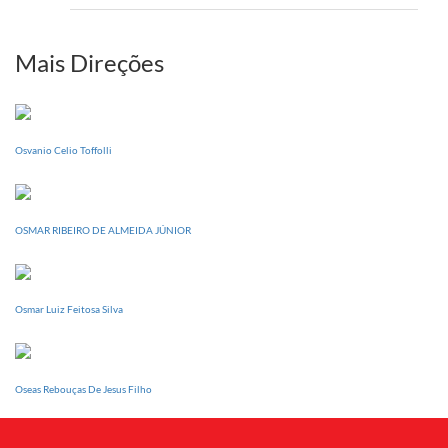
setem
PI
realizará
sua
Mais Direções
Conferência
Estadual
dia
20
Osvanio Celio Toffolli
de
setembro
OSMAR RIBEIRO DE ALMEIDA JÚNIOR
Osmar Luiz Feitosa Silva
Oseas Rebouças De Jesus Filho