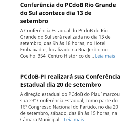
do
Conferência do PCdoB Rio Grande
PCdoB
do Sul acontece dia 13 de
Tocantins
setembro
será
realizada
A Conferência Estadual do PCdoB do Rio
dia
Grande do Sul será realizada no dia 13 de
18
setembro, das 9h às 18 horas, no Hotel
de
Embaixador, localizado na Rua Jerônimo
setembro
:
Coelho, 354. Centro Histórico de…
Leia mais
Confe
do
PCdo
PCdoB-PI realizará sua Conferência
Rio
Estadual dia 20 de setembro
Grand
do
A direção estadual do PCdoB do Piauí marcou
Sul
sua 23º Conferência Estadual, como parte do
acont
16º Congresso Nacional do Partido, no dia 20
dia
de setembro, sábado, das 8h às 15 horas, na
13
:
Câmara Municipal…
Leia mais
de
PCdoB-